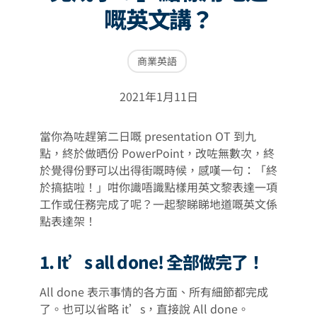
嘅英文講？
商業英語
2021年1月11日
當你為咗趕第二日嘅 presentation OT 到九
點，終於做晒份 PowerPoint，改咗無數次，終
於覺得份野可以出得街嘅時候，感嘆一句：「終
於搞掂啦！」咁你識唔識點樣用英文黎表達一項
工作或任務完成了呢？一起黎睇睇地道嘅英文係
點表達架！
1. It’s all done! 全部做完了！
All done 表示事情的各方面、所有細節都完成
了。也可以省略 it’s，直接說 All done。