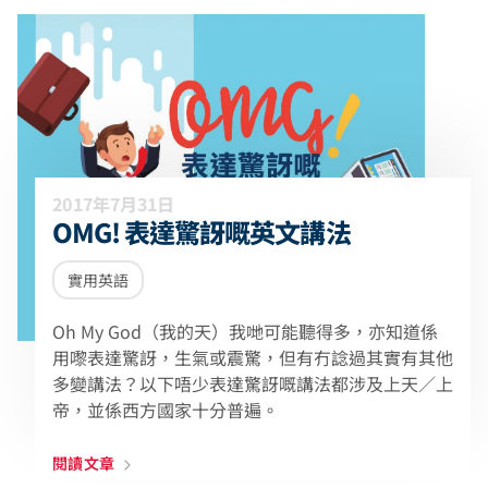
2017年7月31日
OMG! 表達驚訝嘅英文講法
實用英語
Oh My God（我的天）我哋可能聽得多，亦知道係
用嚟表達驚訝，生氣或震驚，但有冇諗過其實有其他
多變講法？以下唔少表達驚訝嘅講法都涉及上天／上
帝，並係西方國家十分普遍。
閱讀文章