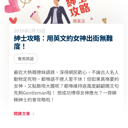
2019年2月15日
紳士攻略︰用英文約女神出街無難
度！
實用英語
最近大熱嘅撩妹語錄，深得網民歡心，不論古人名人
動物定死物，都喺語不撩人誓不休！但如果真喺要約
女神，又點敢咁大膽呢？都喺維持返風度翩翩嘅文句
先夠Gentleman啦！ 想成功博得女神應允？一齊睇
睇紳士約會攻略啦！
閱讀文章