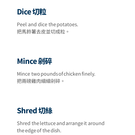
Dice 切粒
Peel and dice the potatoes.
把馬鈴薯去皮並切成粒。
Mince 剁碎
Mince two pounds of chicken finely.
把兩磅雞肉細細剁碎。
Shred 切絲
Shred the lettuce and arrange it around
the edge of the dish.