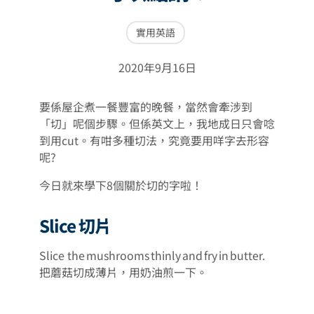
實用英語
2020年9月16日
要係屋企煮一餐豐富的晚餐，當然會牽涉到
「切」呢個步驟。但係英文上，我地成日只會唸
到用cut。有咁多種切法，究竟要用咩字去形容
呢?
今日就來學下8個關於切的字啦！
Slice 切片
Slice the mushrooms thinly and fry in butter.
把蘑菇切成薄片，用奶油煎一下。