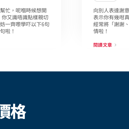
幫忙，呢嗰時候想開
向別人表達謝意時
u ，你又識唔識點樣親切
表示你有幾咁真
妨一齊嚟學吓以下6句
經常將「謝謝
句啦！
情啦！
閱讀文章
價格