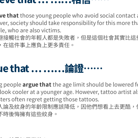
ve that
those young people who avoid social contact 
er, society should take responsibility for this more t
e, who are also victims.
避接觸社會的年輕人都是失敗者，但是這個社會其實比這
，在這件事上應負上更多責任。
gue that … ……論證……
g people
argue that
the age limit should be lowered f
look cooler at a younger age. However, tattoo artist a
ters often regret getting those tattoos.
人論及紋身的年齡限制應該降低，因他們想看上去更酷，
不時後悔擁有這些紋身。