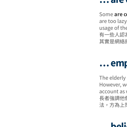
Some
are 
are too laz
usage of the
有一些人認
其實是網絡
… em
The elderly
However, we
account as 
長者強調他
法，方為上
… be