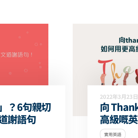
2022年3月23日
」？6句親切
向 Tha
道謝語句
高級嘅英
實用英語