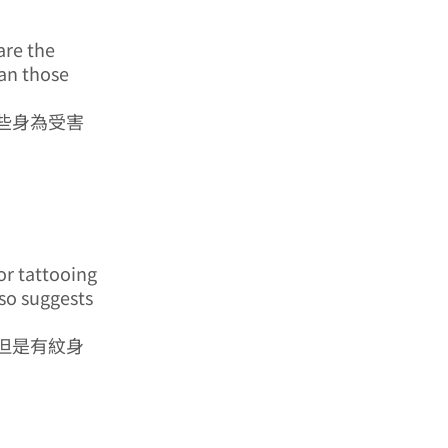
are the
han those
些身為受害
or tattooing
lso suggests
但是有紋身