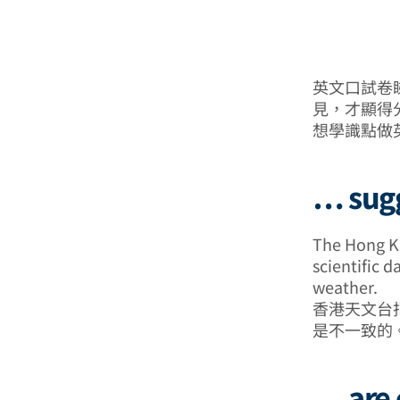
英文口試卷
見，才顯得
想學識點做英
… su
The Hong K
scientific d
weather.
香港天文台
是不一致的
… are