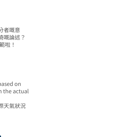
分者嘅意
倚嘅論述？
示範啦！
based on
h the actual
際天氣狀況
…