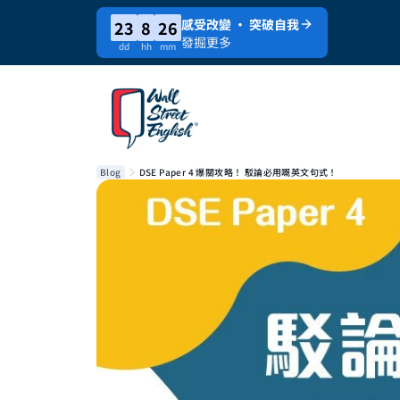
感受改變 · 突破自我
23
8
26
發掘更多
dd
hh
mm
Blog
DSE Paper 4 爆關攻略！ 駁論必用嘅英文句式！