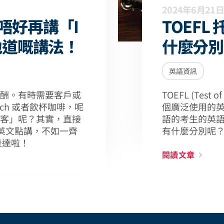
2024年6月21日
唔好再講「I
TOEFL
地道嘅講法！
什麼分別
英語資訊
酬。有時需要客戶或
TOEFL (Test of
unch 或者飲杯咖啡，呢
個廣泛使用的
客」呢？其實，直接
語的考生的英語能
食飯英文點講，不如一齊
有什麼分別呢
樣表達啦！
閱讀文章