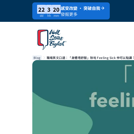
感受改變 · 突破自我
22
3
20
發掘更多
dd
hh
mm
Blog
職場英文口語：「身體唔舒服」除咗 Feeling Sick 仲可以點講