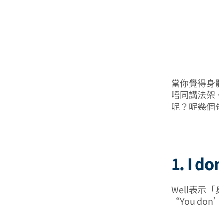
當你覺得身體唔
唔同講法架
呢？呢幾個
1. I do
Well表
“You don’t