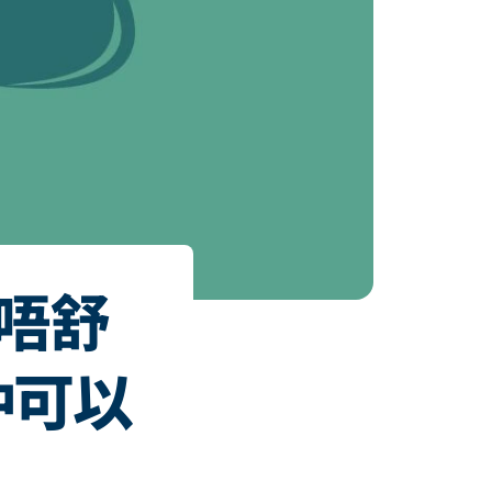
唔舒
 仲可以