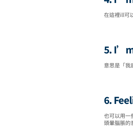
在這裡ill可
5. I’m 
意思是「我感
6. Fe
也可以用一些
頭暈腦脹的