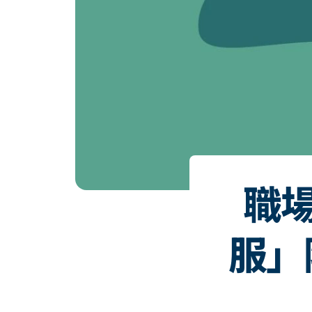
職
服」除