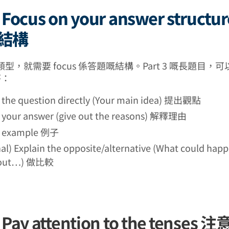
Focus on your answer struct
結構
，就需要 focus 係答題嘅結構。Part 3 嘅長題目，可以 f
答：
 the question directly (Your main idea) 提出觀點
n your answer (give out the reasons) 解釋理由
n example 例子
al) Explain the opposite/alternative (What could hap
thout…) 做比較
Pay attention to the tenses