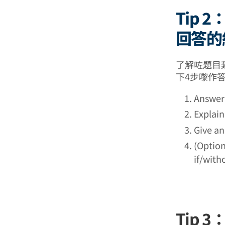
Tip 2：
回答的
了解咗題目類型
下4步嚟作
Answer
Explai
Give a
(Option
if/wi
Tip 3：