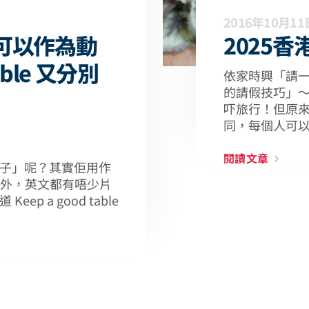
2016年10月11
 可以作為動
2025
able 又分別
依家時興「請
的請假技巧」
吓旅行！但原
同，每個人可
閱讀文章
「桌子」呢？其實佢用作
外，英文都有唔少片
eep a good table