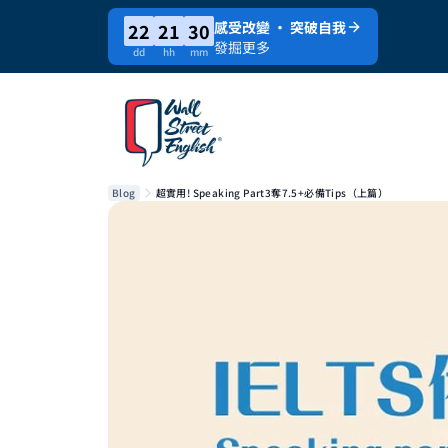
感受改變 · 突破自我
22
21
30
發掘更多
dd
hh
mm
Blog
超實用! Speaking Part3奪7.5+必備Tips（上篇）