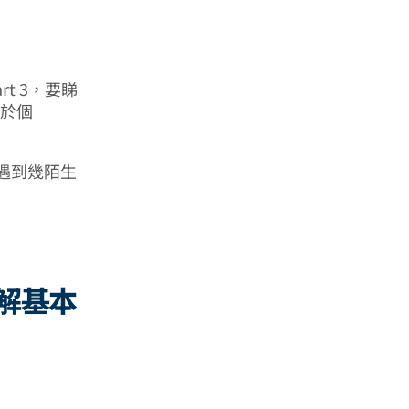
rt 3，要睇
在於個
，遇到幾陌生
s了解基本