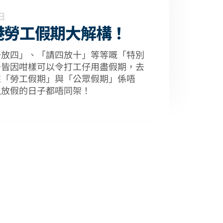
日
香港勞工假期大解構！
一放四」、「請四放十」等等嘅「特別
～皆因咁樣可以令打工仔用盡假期，去
來「勞工假期」與「公眾假期」係唔
以放假的日子都唔同架！