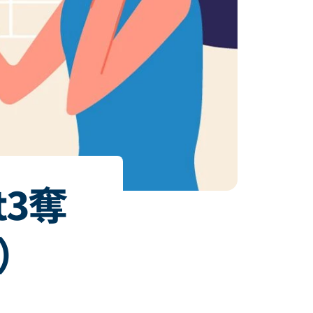
t3奪
篇）