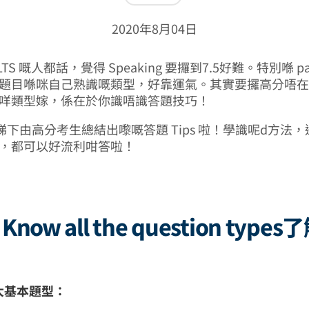
2020年8月04日
LTS 嘅人都話，覺得 Speaking 要攞到7.5好難。特別喺 pa
on 嘅題目喺咪自己熟識嘅類型，好靠運氣。其實要攞高分唔
on 係咩類型嫁，係在於你識唔識答題技巧！
下由高分考生總結出嚟嘅答題 Tips 啦！學識呢d方法
ion，都可以好流利咁答啦！
：Know all the question type
有3大基本題型：