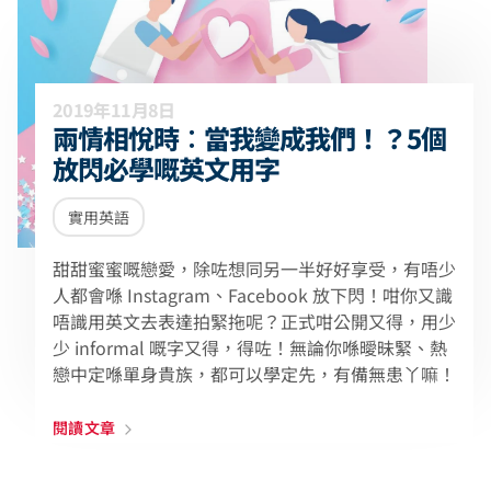
2019年11月8日
兩情相悅時︰當我變成我們！？5個
放閃必學嘅英文用字
實用英語
甜甜蜜蜜嘅戀愛，除咗想同另一半好好享受，有唔少
人都會喺 Instagram、Facebook 放下閃！咁你又識
唔識用英文去表達拍緊拖呢？正式咁公開又得，用少
少 informal 嘅字又得，得咗！無論你喺曖昧緊、熱
戀中定喺單身貴族，都可以學定先，有備無患丫嘛！
閱讀文章