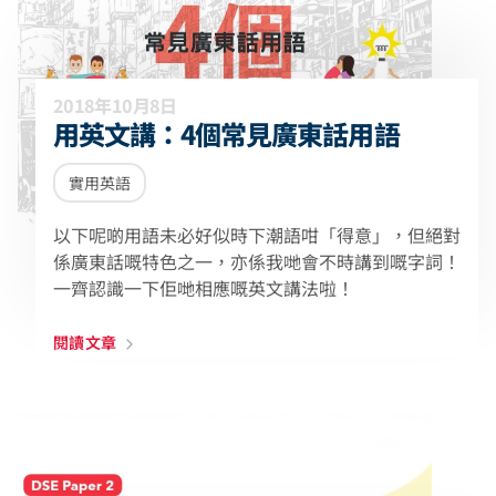
2018年10月8日
用英文講：4個常見廣東話用語
實用英語
以下呢啲用語未必好似時下潮語咁「得意」，但絕對
係廣東話嘅特色之一，亦係我哋會不時講到嘅字詞！
一齊認識一下佢哋相應嘅英文講法啦！
閱讀文章