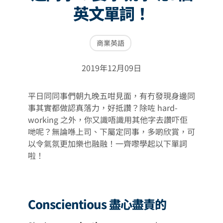
英文單詞！
商業英語
2019年12月09日
平日同同事們朝九晚五咁見面，有冇發現身邊同
事其實都做認真落力，好抵讚？除咗 hard-
working 之外，你又識唔識用其他字去讚吓佢
哋呢？無論喺上司、下屬定同事，多啲欣賞，可
以令氣氛更加樂也融融！一齊嚟學起以下單詞
啦！
Conscientious 盡心盡責的