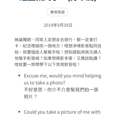
實用英語
2019年9月30日
無論獨遊、同家人定朋友去旅行，都一定會打
卡，紀念嚟過呢一個地方！唔想淨喺影景點同自
拍，就要搵途人幫幫手啦！想知道點用英文請人
地幫手影張相？如果想再影多張，又應該點講？
咁就要一齊嚟學下以下常用對答啦！
Excuse me, would you mind helping
us to take a photo?
不好意思，你介不介意幫我們拍一張
照片？
Could you take a picture of me with