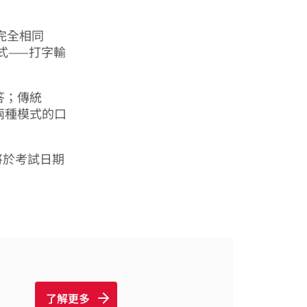
是完全相同
式——打字輸
答；傳統
。兩種模式的口
績將於考試日期
了解更多