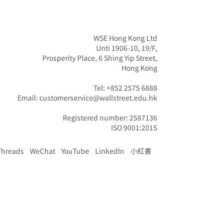
WSE Hong Kong Ltd

Unti 1906-10, 19/F,

Prosperity Place, 6 Shing Yip Street,

Hong Kong

Tel: +852 2575 6888

Email: customerservice@wallstreet.edu.hk

Registered number: 2587136

ISO 9001:2015
Threads
WeChat
YouTube
LinkedIn
小紅書