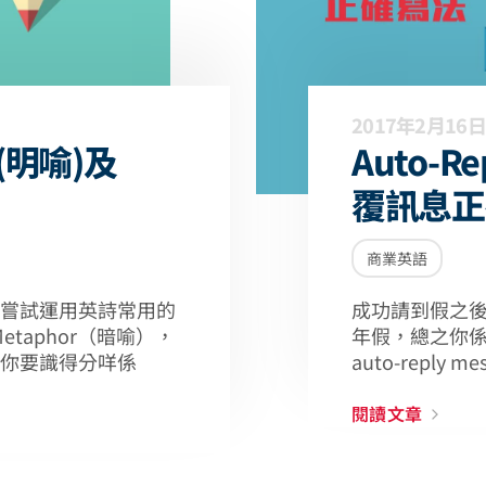
2017年2月16日
(明喻)及
Auto-R
覆訊息正
商業英語
嘗試運用英詩常用的
成功請到假之
Metaphor（暗喻），
年假，總之你
你要識得分咩係
auto-reply 
閱讀文章