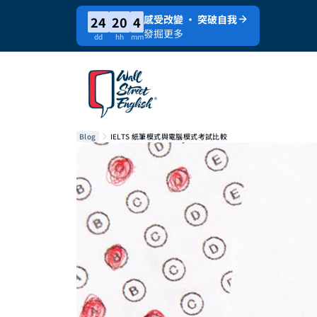
感受改變 · 突破自我
24
20
4
發掘更多
dd
hh
mm
Blog
IELTS 紙筆模式與電腦模式考試比較