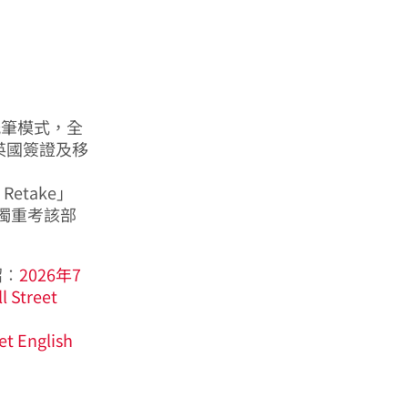
紙筆模式，全
I英國簽證及移
Retake」
獨重考該部
紹︰
2026年7
treet
 English